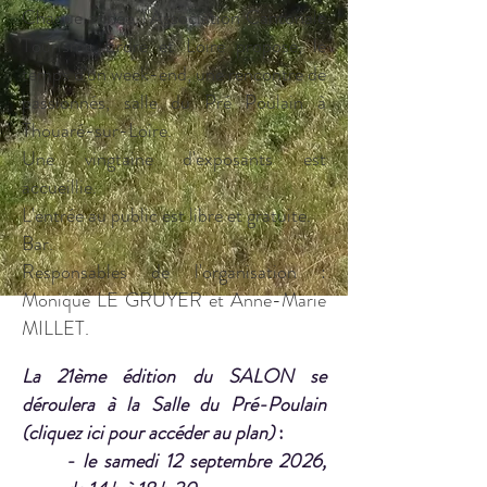
Chaque année, l'Association Cantonale
Tourisme Erdre et Loire propose, le
temps d'un week-end, une rencontre de
passionnés, salle du Pré Poulain à
Thouaré-sur-Loire.
Une vingtaine d'exposants est
accueillie.
L'entrée au public est libre et gratuite.
Bar.
Responsables de l'organisation :
Monique LE GRUYER et Anne-Marie
MILLET.
La 21ème édition du SALON se
déroul
era à la Salle d
u Pré-
Poulain
(cliquez
ici
pour accéder au plan)
:
- le samedi 12
septembre 2026,