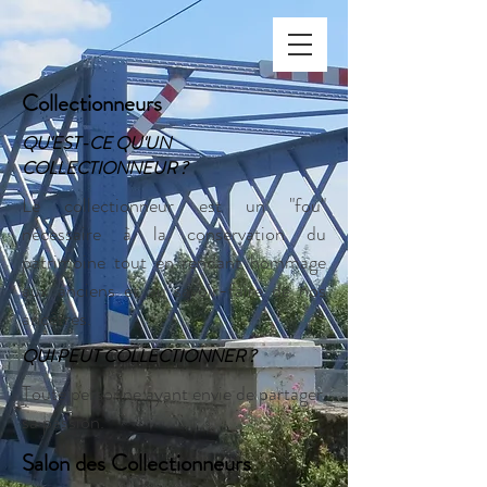
Collectionneurs
QU'EST-CE QU'UN
COLLECTIONNEUR ?
Le collectionneur est un "fou"
nécessaire à la conservation du
patrimoine tout en rendant hommage
aux anciens et au savoir-faire de nos
ancêtres.
QUI PEUT COLLECTIONNER ?
Toute personne ayant envie de partager
sa passion.
Salon des Collectionneurs